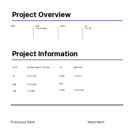
Project Overview
사업방식
용도
공모일자
​연면적
노유자 시설
4,143.95㎡(증축)
Project Information
대지 위치
구조
철근콘크리트조
안산시 단원구 선부동 1076-10번지 일원
규모
지하1층, 지상6층
3,084.8㎡
대지면적
세대 수
용적률
109.92%(증축)
사업 비용
14,213,200천원
건폐율
22.41%(증축)
01.노동자 조감도
02. 노동
Previous Item
Next Item