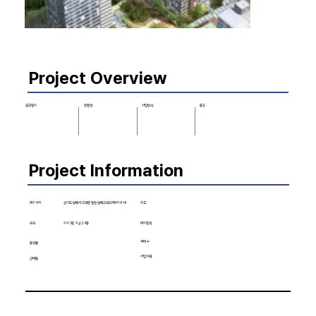
Project Overview
사업방식
용도
공모일자
​연면적
Project Information
대지 위치
구조
경기도 평택시 고덕면 일원 평택고덕국제화지구 내
규모
지하 1층, 지상 24층
대지면적
세대 수
용적률
사업 비용
건폐율