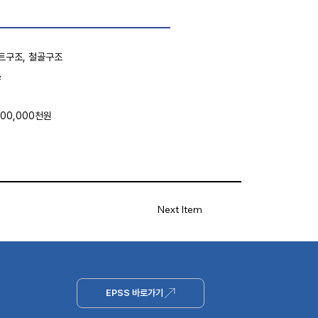
트구조, 철골구조
㎡
000,000천원
Next Item
EPSS 바로가기