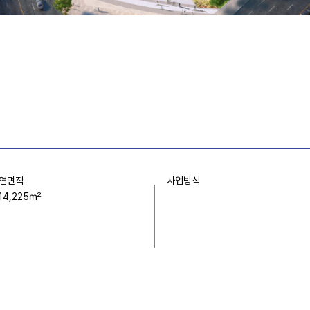
사업방식
​연면적
14,225㎡