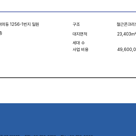
구조
철근콘크리
의동 1256-1번지 일원
층
23,403
대지면적
세대 수
사업 비용
49,600,