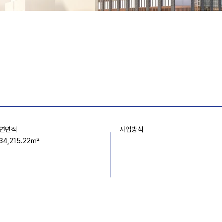
사업방식
​연면적
34,215.22㎡