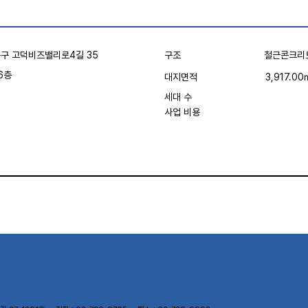
구조
철근콘크리
구 고덕비즈밸리로4길 35
6층
3,917.0
대지면적
세대 수
사업 비용