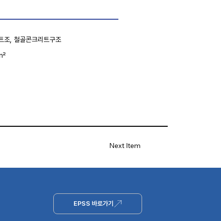
트조, 철골콘크리트구조
0㎡
Next Item
EPSS 바로가기