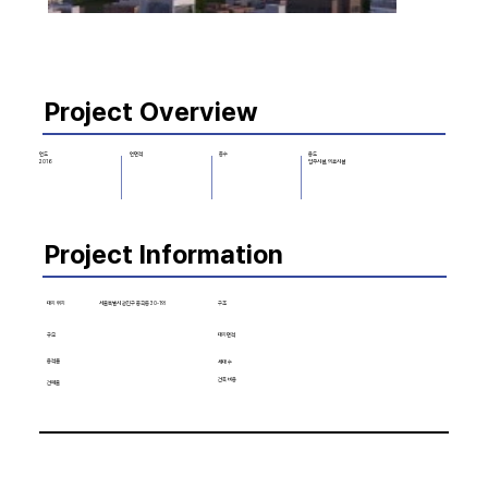
Project Overview
층수
용도
연도
연면적
업무시설, 의료시설
2016
Project Information
대지 위치
구조
서울특별시 광진구 중곡동 30-1외
규모
대지면적
용적률
세대 수
건축 비용
건폐율