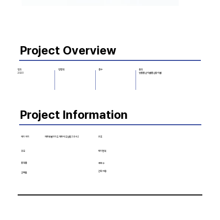
Project Overview
층수
용도
연도
연면적
방통통신시설(통신용시설)
2020
Project Information
대지 위치
구조
제주특별자치도 제주시 도남동 384-2
규모
대지면적
용적률
세대 수
건축 비용
건폐율