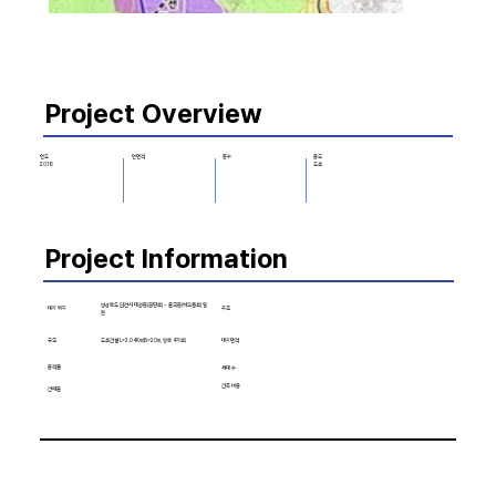
Project Overview
층수
용도
연도
연면적
도로
2018
Project Information
경상북도 김천시 대광동(공단로) ~ 율곡동(해오름로) 일
대지 위치
구조
원
규모
대지면적
도로건설 L=3.04Km(B=20m, 왕복 4차로)
용적률
세대 수
건축 비용
건폐율