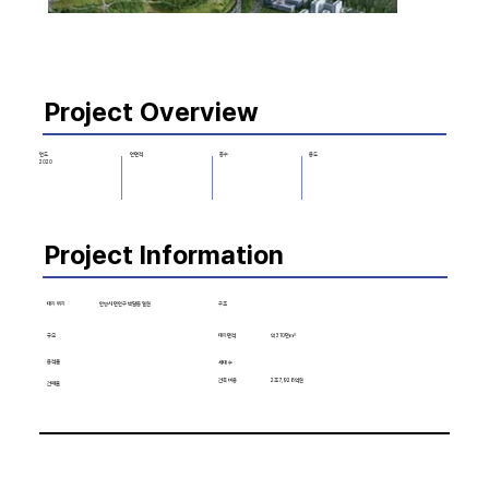
Project Overview
층수
용도
연도
연면적
2020
Project Information
대지 위치
구조
안양시 만안구 박달동 일원
규모
약 310만㎡
대지면적
용적률
세대 수
건축 비용
2조 7,928억원
건폐율