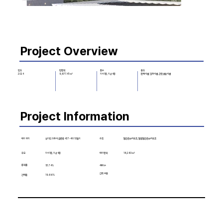
Project Overview
층수
용도
연도
연면적
지하1층, 지상4층
판매시설, 업무시설, 근린생활시설
2024
9,877.47㎡
Project Information
대지 위치
구조
철근콘크리트조, 철골철근콘크리트조
경기도 파주시 금촌동 437-4외 10필지
규모
18,283㎡
대지면적
지하1층, 지상4층
용적률
53.74%
세대 수
건축 비용
건폐율
19.86%