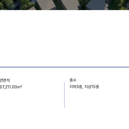
층수
연면적
지하3층, 지상15층
87,211.00㎡