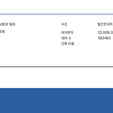
구조
철근콘크리
남원로 일대
5층
22,608.
대지면적
세대 수
583세대
건축 비용