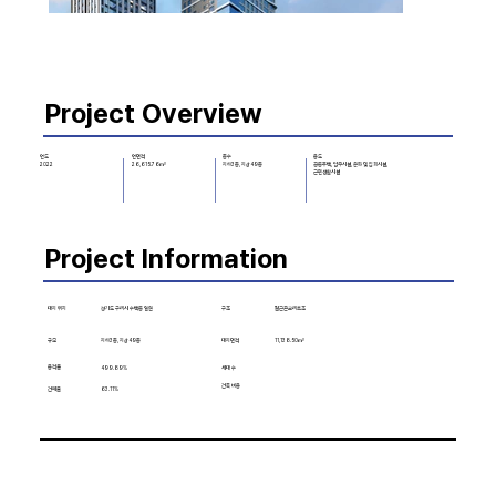
Project Overview
층수
용도
연도
연면적
지하3층, 지상49층
공동주택, 업무시설, 문화 및 집회시설,
2022
26,615.76㎡
근린생활시설
Project Information
대지 위치
구조
철근콘크리트조
경기도 구리시 수택동 일원
규모
11,138.50㎡
대지면적
지하3층, 지상49층
용적률
499.89%
세대 수
건축 비용
건폐율
63.11%