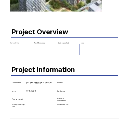
Project Overview
Business method
use
Contest Date
Total floor area
Project Information
Land location
structure
경기도 평택시 고덕면 일원 평택고덕국제화지구 내
scale
지하 1층, 지상 24층
Land area
Number of
Floor area ratio
generations
Building coverage
Construction cost
ratio