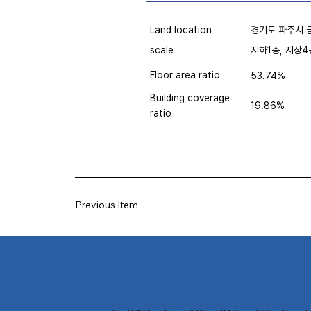
Land location
경기도 파주시 금
scale
지하1층, 지상4
Floor area ratio
53.74%
Building coverage
19.86%
ratio
Previous Item