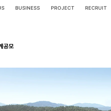
US
BUSINESS
PROJECT
RECRUIT
계공모