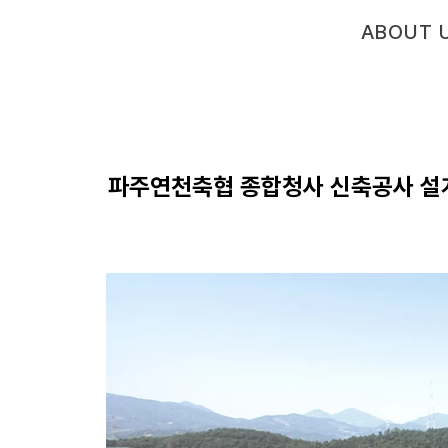
ABOUT 
파주연천축협 종합청사 신축공사 설