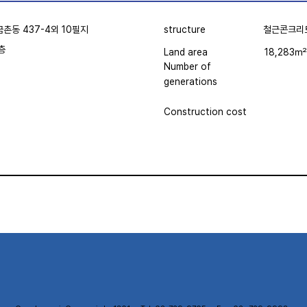
structure
철근콘크리
촌동 437-4외 10필지
층
18,283㎡
Land area
Number of
generations
Construction cost