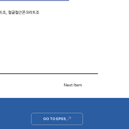
트조, 철골철근콘크리트조
Next Item
GO TO EPSS