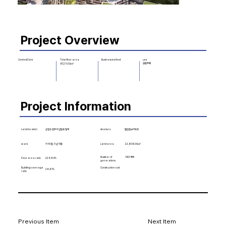
Project Overview
Business method
use
Contest Date
Total floor area
공동주택
87,211.00㎡
Project Information
Land location
structure
철근콘크리트조
강원도 원주시 남원로 일대
scale
지하3층, 지상15층
22,608.00㎡
Land area
Number of
583세대
Floor area ratio
229.84%
generations
Building coverage
Construction cost
28.61%
ratio
Previous Item
Next Item