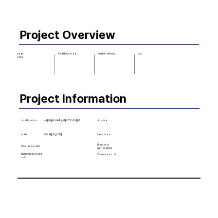
Project Overview
Number of floors
use
year
Total floor area
2022
Project Information
Land location
structure
서울특별시 서초구 방배동 818-14 일대
scale
Land area
지하 4층, 지상 22층
Number of
Floor area ratio
generations
Building coverage
Construction cost
ratio