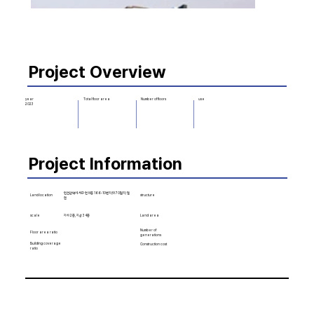
Project Overview
Number of floors
use
year
Total floor area
2023
Project Information
인천광역시 서구 연희동 166-10번지(외 70필지) 일
Land location
structure
원
scale
Land area
지하 2층, 지상 34층
Number of
Floor area ratio
generations
Building coverage
Construction cost
ratio