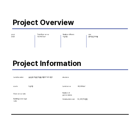
Project Overview
Number of floors
use
year
Total floor area
지상3층
문화 및 집회시설
2023
14,144.73㎡
Project Information
Land location
structure
경상남도 의령군 의령읍 서동리 765-1번지
scale
48,496㎡
Land area
지상3층
Number of
Floor area ratio
generations
Building coverage
Construction cost
32,441,170천원
ratio