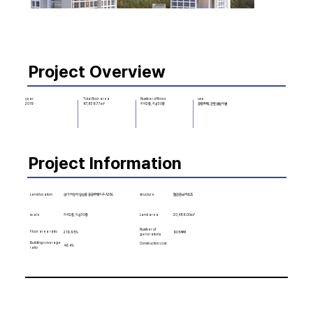
Project Overview
Number of floors
use
year
Total floor area
지하2층, 지상30층
공동주택, 근린생활시설
2019
67,838.77㎡
Project Information
Land location
structure
철근콘크리트조
경기 의왕시 월암동 공공주택지구 A2BL
scale
20,486.00㎡
Land area
지하2층, 지상30층
Number of
Floor area ratio
219.95%
905세대
generations
Building coverage
Construction cost
46.4%
ratio